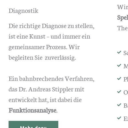
Wir
Diagnostik
Spe
Die richtige Diagnose zu stellen,
The
ist eine Kunst – und immer ein
gemeinsamer Prozess. Wir
S
begleiten Sie zuverlässig.
M
Ein bahnbrechendes Verfahren,
P
das Dr. Andreas Stippler mit
O
entwickelt hat, ist dabei die
B
Funktionsanalyse
.
E