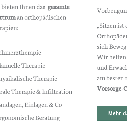
 bieten Ihnen das
gesamte
Vorbeugun
ktrum
an orthopädischen
„Sitzen ist
rapien:
Orthopäden
sich Beweg
chmerztherapie
Wir helfen
anuelle Therapie
und Erwach
am besten 
hysikalische Therapie
Vorsorge-C
rale Therapie & Infiltration
andagen, Einlagen & Co
Mehr d
rgonomische Beratung