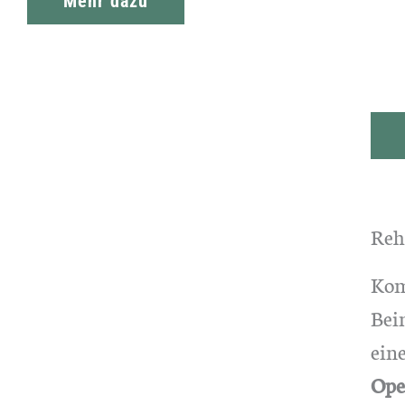
Mehr dazu
Reh
Kom
Bei
ein
Ope